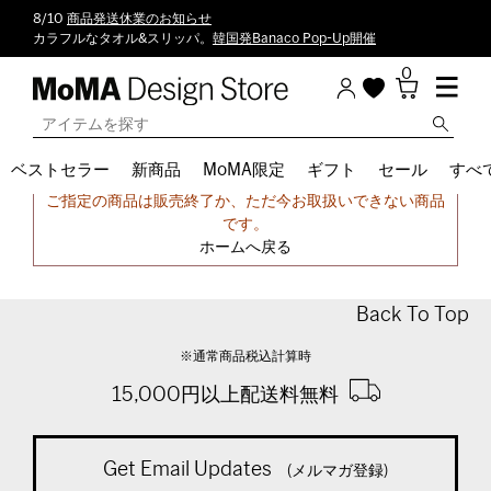
8/10
商品発送休業のお知らせ
カラフルなタオル&スリッパ。
韓国発Banaco Pop-Up開催
0
ベストセラー
新商品
MoMA限定
ギフト
セール
すべ
申し訳ございません。
ご指定の商品は販売終了か、ただ今お取扱いできない商品
です。
ホームへ戻る
Back To Top
※通常商品税込計算時
15,000円以上配送料無料
Get Email Updates
(メルマガ登録)