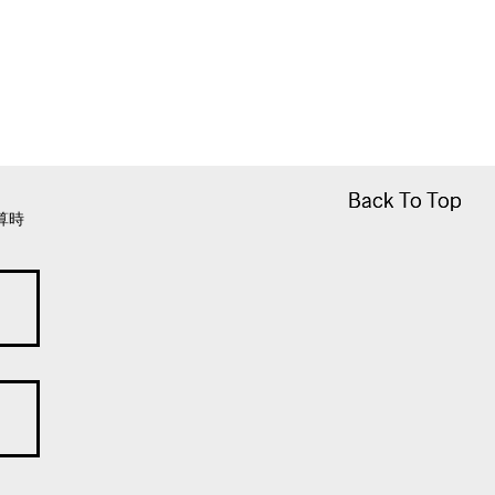
Back To Top
Back To Top
算時