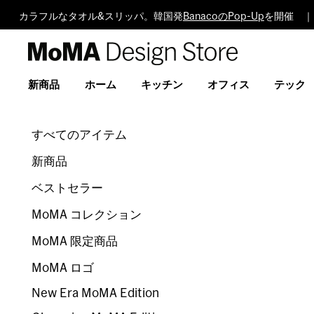
カラフルなタオル&スリッパ。韓国発
BanacoのPop-Up
を開催 ｜
MoMA
Design
Store
新商品
ホーム
キッチン
オフィス
テック
すべてのアイテム
新商品
ベストセラー
MoMA コレクション
MoMA 限定商品
MoMA ロゴ
New Era MoMA Edition