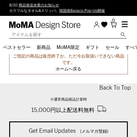
8/10
商品発送休業のお知らせ
カラフルなタオル&スリッパ。
韓国発Banaco Pop-Up開催
0
ベストセラー
新商品
MoMA限定
ギフト
セール
すべ
申し訳ございません。
ご指定の商品は販売終了か、ただ今お取扱いできない商品
です。
ホームへ戻る
Back To Top
※通常商品税込計算時
15,000円以上配送料無料
Get Email Updates
(メルマガ登録)