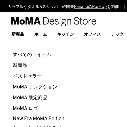
カラフルなタオル&スリッパ。韓国発
BanacoのPop-Up
を開催 ｜
MoMA
Design
Store
新商品
ホーム
キッチン
オフィス
テック
すべてのアイテム
新商品
ベストセラー
MoMA コレクション
MoMA 限定商品
MoMA ロゴ
New Era MoMA Edition