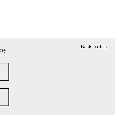
Back To Top
Back To Top
算時