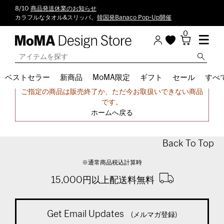
8/10
商品発送休業のお知らせ
カラフルなタオル&スリッパ。
韓国発Banaco Pop-Up開催
0
ベストセラー
新商品
MoMA限定
ギフト
セール
すべ
申し訳ございません。
ご指定の商品は販売終了か、ただ今お取扱いできない商品
です。
ホームへ戻る
Back To Top
※通常商品税込計算時
15,000円以上配送料無料
Get Email Updates
(メルマガ登録)