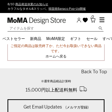
8/10
商品発送休業のお知らせ
カラフルなタオル&スリッパ。
韓国発Banaco Pop-Up開催
0
ベストセラー
新商品
MoMA限定
ギフト
セール
すべ
申し訳ございません。
ご指定の商品は販売終了か、ただ今お取扱いできない商品
です。
ホームへ戻る
Back To Top
※通常商品税込計算時
15,000円以上配送料無料
Get Email Updates
(メルマガ登録)