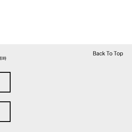
Back To Top
Back To Top
算時