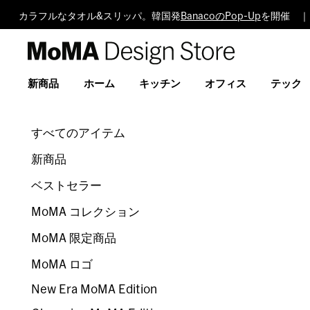
カラフルなタオル&スリッパ。韓国発
BanacoのPop-Up
を開催 ｜
MoMA
Design
Store
新商品
ホーム
キッチン
オフィス
テック
すべてのアイテム
新商品
ベストセラー
MoMA コレクション
MoMA 限定商品
MoMA ロゴ
New Era MoMA Edition