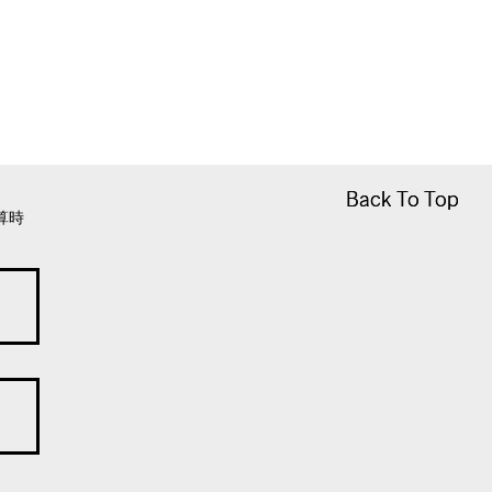
Back To Top
Back To Top
算時