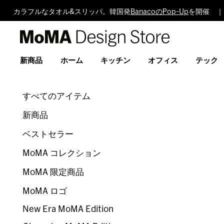
カラフルなタオル&スリッパ。韓国発
BanacoのPop-Up
を開催 ｜
MoMA
Design
Store
新商品
ホーム
キッチン
オフィス
テック
すべてのアイテム
新商品
ベストセラー
MoMA コレクション
MoMA 限定商品
MoMA ロゴ
New Era MoMA Edition