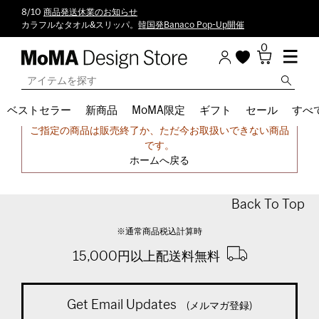
8/10
商品発送休業のお知らせ
カラフルなタオル&スリッパ。
韓国発Banaco Pop-Up開催
0
ベストセラー
新商品
MoMA限定
ギフト
セール
すべ
申し訳ございません。
ご指定の商品は販売終了か、ただ今お取扱いできない商品
です。
ホームへ戻る
Back To Top
※通常商品税込計算時
15,000円以上配送料無料
Get Email Updates
(メルマガ登録)