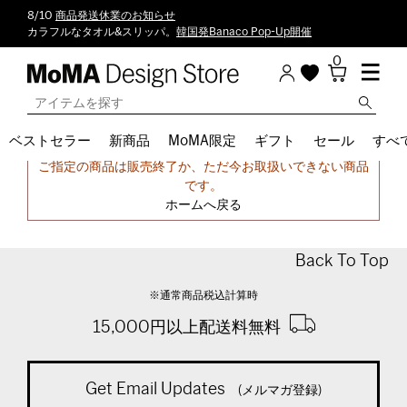
8/10
商品発送休業のお知らせ
カラフルなタオル&スリッパ。
韓国発Banaco Pop-Up開催
0
ベストセラー
新商品
MoMA限定
ギフト
セール
すべ
申し訳ございません。
ご指定の商品は販売終了か、ただ今お取扱いできない商品
です。
ホームへ戻る
Back To Top
※通常商品税込計算時
15,000円以上配送料無料
Get Email Updates
(メルマガ登録)