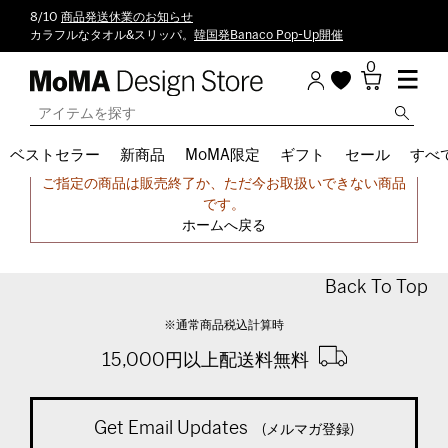
8/10
商品発送休業のお知らせ
カラフルなタオル&スリッパ。
韓国発Banaco Pop-Up開催
0
ベストセラー
新商品
MoMA限定
ギフト
セール
すべ
申し訳ございません。
ご指定の商品は販売終了か、ただ今お取扱いできない商品
です。
ホームへ戻る
Back To Top
※通常商品税込計算時
15,000円以上配送料無料
Get Email Updates
(メルマガ登録)