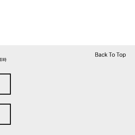
Back To Top
Back To Top
算時