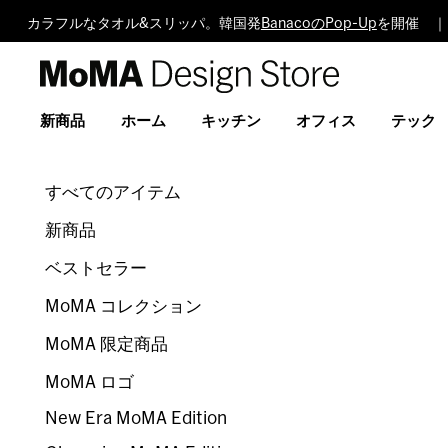
カラフルなタオル&スリッパ。韓国発
BanacoのPop-Up
を開催 ｜
MoMA
Design
Store
新商品
ホーム
キッチン
オフィス
テック
すべてのアイテム
新商品
ベストセラー
MoMA コレクション
MoMA 限定商品
MoMA ロゴ
New Era MoMA Edition