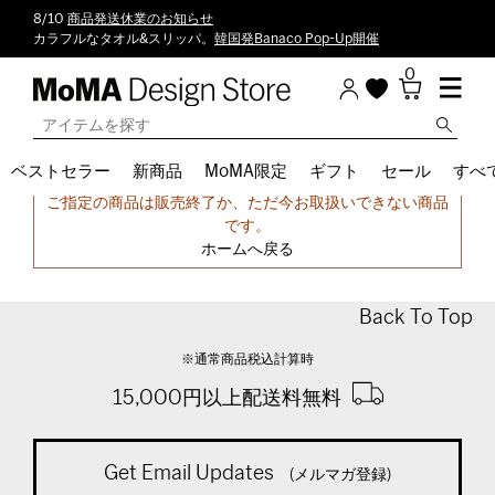
8/10
商品発送休業のお知らせ
カラフルなタオル&スリッパ。
韓国発Banaco Pop-Up開催
0
ベストセラー
新商品
MoMA限定
ギフト
セール
すべ
申し訳ございません。
ご指定の商品は販売終了か、ただ今お取扱いできない商品
です。
ホームへ戻る
Back To Top
※通常商品税込計算時
15,000円以上配送料無料
Get Email Updates
(メルマガ登録)