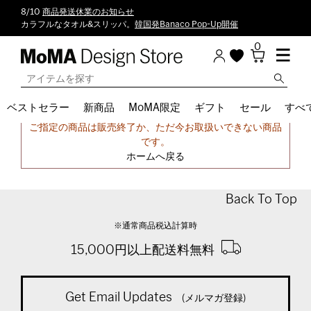
8/10
商品発送休業のお知らせ
カラフルなタオル&スリッパ。
韓国発Banaco Pop-Up開催
0
ベストセラー
新商品
MoMA限定
ギフト
セール
すべ
申し訳ございません。
ご指定の商品は販売終了か、ただ今お取扱いできない商品
です。
ホームへ戻る
Back To Top
※通常商品税込計算時
15,000円以上配送料無料
Get Email Updates
(メルマガ登録)