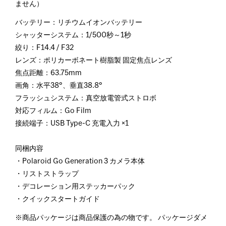
ません）
バッテリー：リチウムイオンバッテリー
シャッターシステム：1/500秒～1秒
絞り：F14.4 / F32
レンズ：ポリカーボネート樹脂製 固定焦点レンズ
焦点距離：63.75mm
画角：水平38°、垂直38.8°
フラッシュシステム：真空放電管式ストロボ
対応フィルム：Go Film
接続端子：USB Type-C 充電入力 ×1
同梱内容
・Polaroid Go Generation 3 カメラ本体
・リストストラップ
・デコレーション用ステッカーパック
・クイックスタートガイド
※商品パッケージは商品保護の為の物です。 パッケージダメ