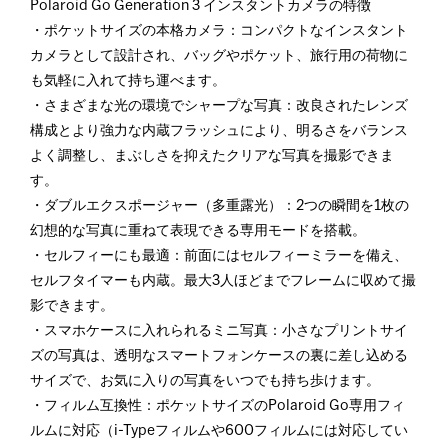
Polaroid Go Generation 3 インスタントカメラの特徴
・ポケットサイズの本格カメラ：コンパクトなインスタント
カメラとして設計され、バッグやポケット、旅行用の荷物に
も気軽に入れて持ち運べます。
・さまざまな光の環境でシャープな写真：改良されたレンズ
構成とより強力な内蔵フラッシュにより、明るさをバランス
よく調整し、まぶしさを抑えたクリアな写真を撮影できま
す。
・ダブルエクスポージャー（多重露光）：2つの瞬間を1枚の
幻想的な写真に重ねて表現できる専用モードを搭載。
・セルフィーにも最適：前面にはセルフィーミラーを備え、
セルフタイマーも内蔵。最大3人ほどまでフレームに収めて撮
影できます。
・スマホケースに入れられるミニ写真：小さなプリントサイ
ズの写真は、透明なスマートフォンケースの裏に差し込める
サイズで、お気に入りの写真をいつでも持ち歩けます。
・フィルム互換性：ポケットサイズのPolaroid Go専用フィ
ルムに対応（i-Typeフィルムや600フィルムには対応してい