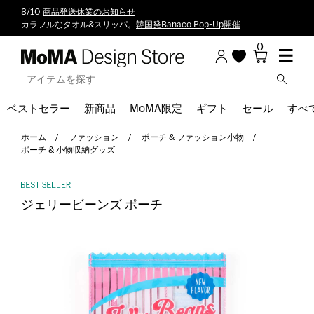
8/10
商品発送休業のお知らせ
カラフルなタオル&スリッパ。
韓国発Banaco Pop-Up開催
0
ベストセラー
新商品
MoMA限定
ギフト
セール
すべ
ホーム
ファッション
ポーチ & ファッション小物
ポーチ & 小物収納グッズ
ジェリービーンズ ポーチ