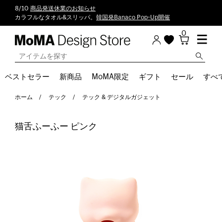
8/10
商品発送休業のお知らせ
カラフルなタオル&スリッパ。
韓国発Banaco Pop-Up開催
0
ベストセラー
新商品
MoMA限定
ギフト
セール
すべ
ホーム
テック
テック & デジタルガジェット
猫舌ふーふー ピンク