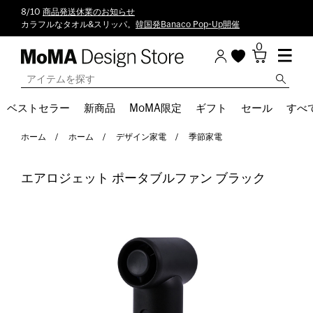
8/10
商品発送休業のお知らせ
カラフルなタオル&スリッパ。
韓国発Banaco Pop-Up開催
0
ベストセラー
新商品
MoMA限定
ギフト
セール
すべ
ホーム
ホーム
デザイン家電
季節家電
エアロジェット ポータブルファン ブラック