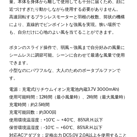
量。本体を身体から離して使用しても十分に届くため、顔に
近づけすぎたり動かしながら使用する必要がありません。
高速回転するブラシレスモーターと羽根の枚数、筒状の機構
により、直線的でピンポイントな強風を実現。狭い場所で
も、自分だけに心地のよい風を当てることができます。
ボタンのスライド操作で、弱風～強風まで自分好みの風量に
シームレスに調節可能。シーンに合わせて最適な風量で使用
できます。
小型なのにパワフルな、大人のためのポータブルファンで
す。
電源：充電式(リチウムイオン充電池内蔵3.7V 3000mAh)
使用可能時間：12時間（最小風量時）、2時間（最大風量時）
充電時間：約2.5時間
充電可能回数：約300回
使用環境温湿度：+10℃ ～ +40℃、85%R.H.以下
保管環境温湿度：-10℃ ～ +60℃、85%R.H.以下
対応ACアダプタ：定格出力 DC5.0V 2.0A以上を使用すること