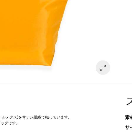
素
テルテグス)をサテン組織で織っています。
バッグです。
サ