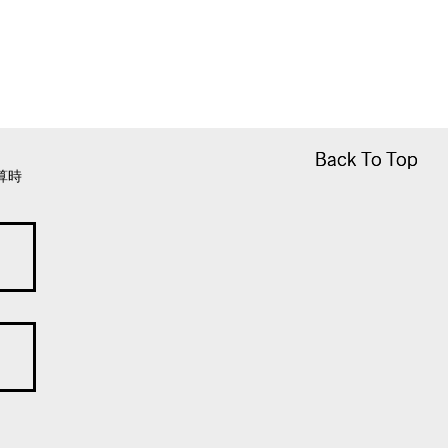
Back To Top
Back To Top
算時