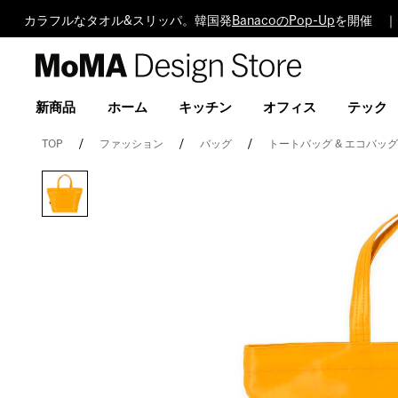
カラフルなタオル&スリッパ。韓国発
BanacoのPop-Up
を開催 ｜
MoMA
Design
Store
新商品
ホーム
キッチン
オフィス
テック
TOP
ファッション
バッグ
トートバッグ & エコバッ