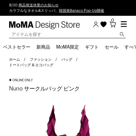
8/10
商品発送休業のお知らせ
カラフルなタオル&スリッパ。
韓国発Banaco Pop-Up開催
0
ベストセラー
新商品
MoMA限定
ギフト
セール
すべ
ホーム
ファッション
バッグ
トートバッグ & エコバッグ
Nuno サークルバッグ ピンク