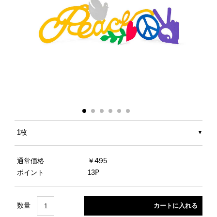
1枚
通常価格
￥495
ポイント
13P
数量