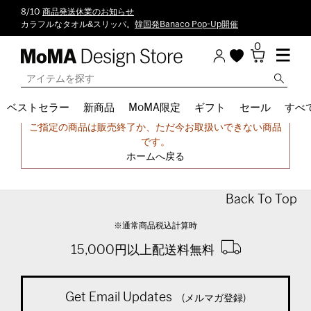
8/10
商品発送休業のお知らせ
カラフルなタオル&スリッパ。
韓国発Banaco Pop-Up開催
0
ベストセラー
新商品
MoMA限定
ギフト
セール
すべ
申し訳ございません。
ご指定の商品は販売終了か、ただ今お取扱いできない商品
です。
ホームへ戻る
Back To Top
※通常商品税込計算時
15,000円以上配送料無料
Get Email Updates
(メルマガ登録)