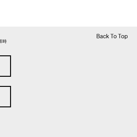
Back To Top
Back To Top
算時