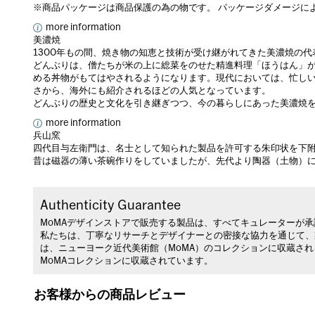
※商品パッケージは商品保護の為の物です。 パッケージダメージに
more information
美濃焼
1300年もの間、焼き物の知恵と技術が受け継がれてきた美濃焼の
どんぶりは、僧たちが米の上に総菜をのせた精進料理「ほうはん」
める丼物がもてはやされるようになります。現代においては、忙し
さから、海外にも紹介されるほどの人気となっています。
どんぶりの歴史と文化を引き継ぎつつ、今の暮らしにあった美濃焼
more information
兵山窯
四代目与左衛門は、名士として知られた製品を許可する朱印状を下
昔は磁器の薄い茶碗作りをしていましたが、先代より陶器（土物）に
Authenticity Guarantee
MoMAデザインストアで販売する製品は、すべてキュレーターが
私たちは、丁寧なリサーチとデザイナーとの密接な協力を通じて、
は、ニューヨーク近代美術館（MoMA）のコレクションに収蔵さ
MoMAコレクションに収蔵されています。
お客様からの商品レビュー