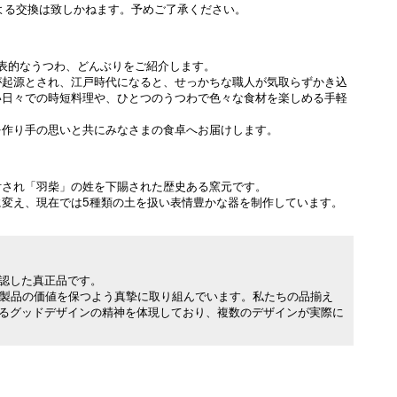
よる交換は致しかねます。予めご了承ください。
代表的なうつわ、どんぶりをご紹介します。
が起源とされ、江戸時代になると、せっかちな職人が気取らずかき込
い日々での時短料理や、ひとつのうつわで色々な食材を楽しめる手軽
を作り手の思いと共にみなさまの食卓へお届けします。
附され「羽柴」の姓を下賜された歴史ある窯元です。
変え、現在では5種類の土を扱い表情豊かな器を制作しています。
承認した真正品です。
製品の価値を保つよう真摯に取り組んでいます。私たちの品揃え
れるグッドデザインの精神を体現しており、複数のデザインが実際に