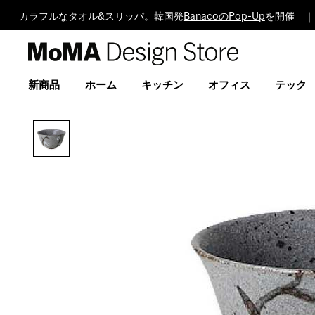
カラフルなタオル&スリッパ。韓国発
BanacoのPop-Up
を開催 ｜
MoMA
Design
Store
新商品
ホーム
キッチン
オフィス
テック