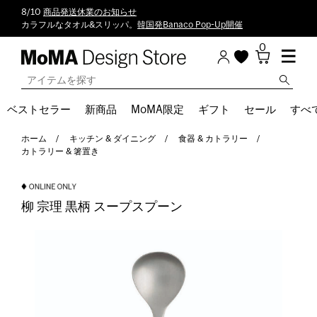
8/10
商品発送休業のお知らせ
カラフルなタオル&スリッパ。
韓国発Banaco Pop-Up開催
0
ベストセラー
新商品
MoMA限定
ギフト
セール
すべ
ホーム
キッチン & ダイニング
食器 & カトラリー
カトラリー & 箸置き
柳 宗理 黒柄 スープスプーン