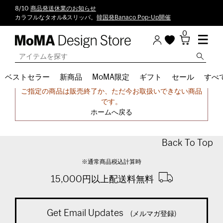
8/10
商品発送休業のお知らせ
カラフルなタオル&スリッパ。
韓国発Banaco Pop-Up開催
0
ベストセラー
新商品
MoMA限定
ギフト
セール
すべ
申し訳ございません。
ご指定の商品は販売終了か、ただ今お取扱いできない商品
です。
ホームへ戻る
Back To Top
※通常商品税込計算時
15,000円以上配送料無料
Get Email Updates
(メルマガ登録)