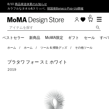
8/10
商品発送休業のお知らせ
カラフルなタオル&スリッパ。
韓国発Banaco Pop-Up開催
0
ベストセラー
新商品
MoMA限定
ギフト
セール
すべ
ホーム
ホーム
ツール & 掃除グッズ
その他ツール
プラタワ フォー スミ ホワイト
2019