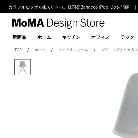
カラフルなタオル&スリッパ。韓国発
BanacoのPop-Up
を開催 ｜
MoMA
Design
Store
新商品
ホーム
キッチン
オフィス
テック
TOP
ホーム
チェア & スツール
ダイニングチェア & 