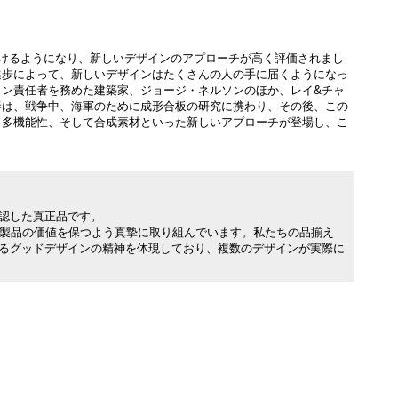
けるようになり、新しいデザインのアプローチが高く評価されまし
進歩によって、新しいデザインはたくさんの人の手に届くようになっ
イン責任者を務めた建築家、ジョージ・ネルソンのほか、レイ&チャ
妻は、戦争中、海軍のために成形合板の研究に携わり、その後、この
と多機能性、そして合成素材といった新しいアプローチが登場し、こ
。
承認した真正品です。
製品の価値を保つよう真摯に取り組んでいます。私たちの品揃え
れるグッドデザインの精神を体現しており、複数のデザインが実際に