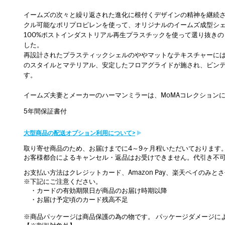
イームズの次々と繰り返された進化に根付くデザインの精神を継続させ
クル可能なポリプロピレンを使って、オリジナルのイームズ成型シェル
100%ポストインダストリアル再生プラスチックを使って選り抜き
した。
再設計されたプラスティックシェルのややマットなテキスチャーに
のスタイルとマテリアル、安定したフロアグライドが施され、ビン
す。
イームズ夫妻とメーカーのハーマンミラーは、MoMAコレクション
5年間保証書付
大型商品の配送オプション利用について>
取り寄せ商品のため、お届けまでに4～9ヶ月程いただいております
お客様都合によるキャンセル・返品はお受けできません。代引き不
お支払い方法はクレジットカード、Amazon Pay、楽天ペイのみと
※下記にご注意ください。
・カードの有効期限日が商品のお届け時期以降
・お届け予定頃のカード残高不足
※商品パッケージは商品保護の為の物です。 パッケージダメージに