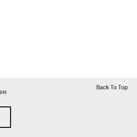
Back To Top
Back To Top
算時