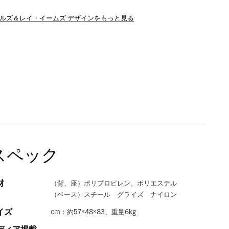
ャールズ＆レイ・イームズ デザインをもっと見る
スペック
材
（背、座）ポリプロピレン、ポリエステル
（ベース）スチール グライズ ナイロン
イズ
cm：約57×48×83、重量6kg