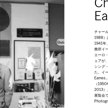
Ch
E
チャール
1988
194
務所イ
エーロ
ェアが
シング
た。イーム
Eames」
（1950年
2013）
展覧会
Photogr