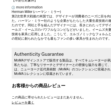
【※割引対象外】
more information
Herman Miller (ハーマン・ミラー)
第2次世界大戦後の米国では、デザイナーが消費者のニーズに目を向
た。ハーマン・ミラー社のような企業がもたらした大量生産技術の
たのです。同社と手を組んだデザイナーには、長きにわたってデザ
ールズ・イームズのパワフルなコンビなどがいました。イームズ夫
技術を家具に応用しました。こうして、エルゴノミックなフォルム
の世紀に創られたなかでも最もファンの多い家具が生まれたのです
Authenticity Guarantee
MoMAデザインストアで販売する製品は、すべてキュレーターが
私たちは、丁寧なリサーチとデザイナーとの密接な協力を通じて、
は、ニューヨーク近代美術館（MoMA）のコレクションに収蔵さ
MoMAコレクションに収蔵されています。
お客様からの商品レビュー
この商品に寄せられたレビューはまだありません。
レビューを書く