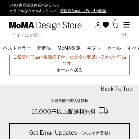
8/10
商品発送休業のお知らせ
カラフルなタオル&スリッパ。
韓国発Banaco Pop-Up開催
0
ベストセラー
新商品
MoMA限定
ギフト
セール
すべ
申し訳ございません。
ご指定の商品は販売終了か、ただ今お取扱いできない商品
です。
ホームへ戻る
Back To Top
※通常商品税込計算時
15,000円以上配送料無料
Get Email Updates
(メルマガ登録)