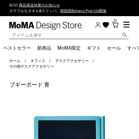
8/10
商品発送休業のお知らせ
カラフルなタオル&スリッパ。
韓国発Banaco Pop-Up開催
0
ベストセラー
新商品
MoMA限定
ギフト
セール
すべ
ホーム
オフィス
デスクアクセサリー
その他デスクアクセサリー
ブギーボード 青