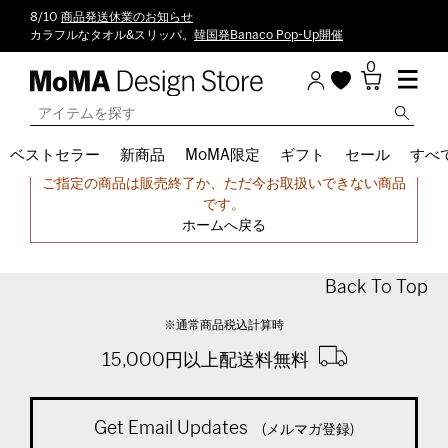
8/10
商品発送休業のお知らせ
カラフルなタオル&スリッパ。
韓国発Banaco Pop-Up開催
0
ベストセラー
新商品
MoMA限定
ギフト
セール
すべ
申し訳ございません。
ご指定の商品は販売終了か、ただ今お取扱いできない商品
です。
ホームへ戻る
Back To Top
※通常商品税込計算時
15,000円以上配送料無料
Get Email Updates
(メルマガ登録)