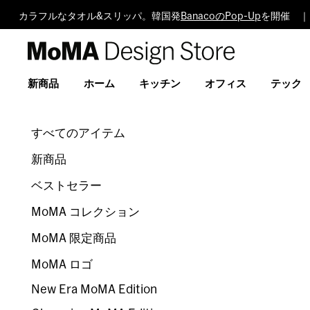
カラフルなタオル&スリッパ。韓国発
BanacoのPop-Up
を開催 ｜
MoMA
Design
Store
新商品
ホーム
キッチン
オフィス
テック
すべてのアイテム
新商品
ベストセラー
MoMA コレクション
MoMA 限定商品
MoMA ロゴ
New Era MoMA Edition