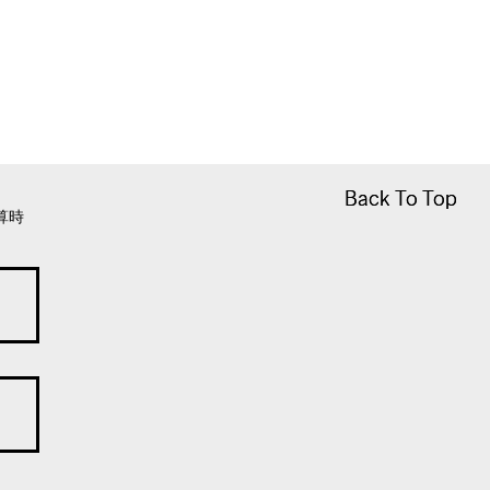
Back To Top
Back To Top
算時