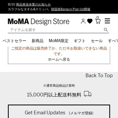
8/10
商品発送休業のお知らせ
カラフルなタオル&スリッパ。
韓国発Banaco Pop-Up開催
0
ベストセラー
新商品
MoMA限定
ギフト
セール
すべ
申し訳ございません。
ご指定の商品は販売終了か、ただ今お取扱いできない商品
です。
ホームへ戻る
Back To Top
※通常商品税込計算時
15,000円以上配送料無料
Get Email Updates
(メルマガ登録)