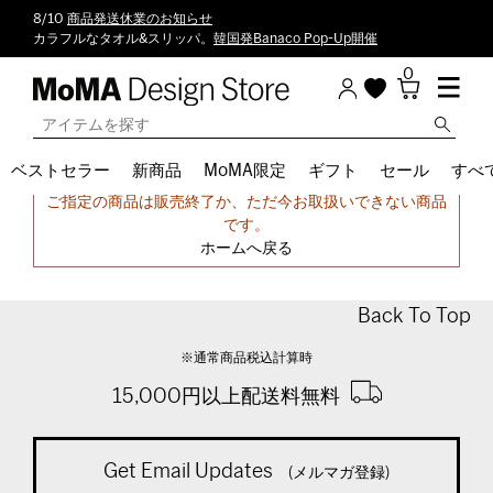
8/10
商品発送休業のお知らせ
カラフルなタオル&スリッパ。
韓国発Banaco Pop-Up開催
0
ベストセラー
新商品
MoMA限定
ギフト
セール
すべ
申し訳ございません。
ご指定の商品は販売終了か、ただ今お取扱いできない商品
です。
ホームへ戻る
Back To Top
※通常商品税込計算時
15,000円以上配送料無料
Get Email Updates
(メルマガ登録)