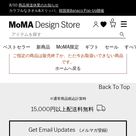
8/10
商品発送休業のお知らせ
カラフルなタオル&スリッパ。
韓国発Banaco Pop-Up開催
0
ベストセラー
新商品
MoMA限定
ギフト
セール
すべ
申し訳ございません。
ご指定の商品は販売終了か、ただ今お取扱いできない商品
です。
ホームへ戻る
Back To Top
※通常商品税込計算時
15,000円以上配送料無料
Get Email Updates
(メルマガ登録)