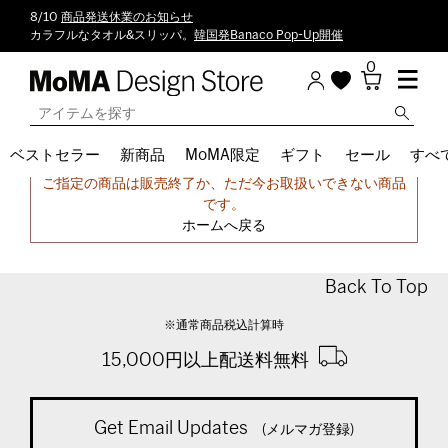
8/10
商品発送休業のお知らせ
カラフルなタオル&スリッパ。
韓国発Banaco Pop-Up開催
0
ベストセラー
新商品
MoMA限定
ギフト
セール
すべ
申し訳ございません。
ご指定の商品は販売終了か、ただ今お取扱いできない商品
です。
ホームへ戻る
Back To Top
※通常商品税込計算時
15,000円以上配送料無料
Get Email Updates
(メルマガ登録)