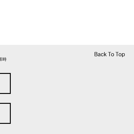
Back To Top
Back To Top
算時