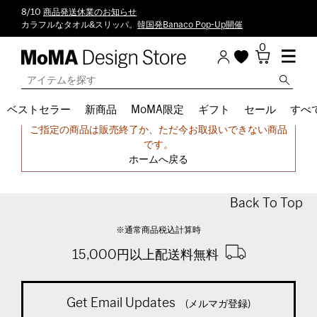
8/10
商品発送休業のお知らせ
カラフルなタオル&スリッパ。
韓国発Banaco Pop-Up開催
0
ベストセラー
新商品
MoMA限定
ギフト
セール
すべ
申し訳ございません。
ご指定の商品は販売終了か、ただ今お取扱いできない商品
です。
ホームへ戻る
Back To Top
※通常商品税込計算時
15,000円以上配送料無料
Get Email Updates
(メルマガ登録)