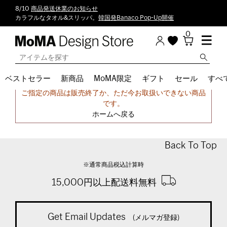
8/10
商品発送休業のお知らせ
カラフルなタオル&スリッパ。
韓国発Banaco Pop-Up開催
0
ベストセラー
新商品
MoMA限定
ギフト
セール
すべ
申し訳ございません。
ご指定の商品は販売終了か、ただ今お取扱いできない商品
です。
ホームへ戻る
Back To Top
※通常商品税込計算時
15,000円以上配送料無料
Get Email Updates
(メルマガ登録)