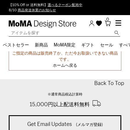
【10% Off or 送料無料】
選べるクーポン配布中
8/10
商品発送休業のお知らせ
0
ベストセラー
新商品
MoMA限定
ギフト
セール
すべ
申し訳ございません。
ご指定の商品は販売終了か、ただ今お取扱いできない商品
です。
ホームへ戻る
Back To Top
※通常商品税込計算時
15,000円以上配送料無料
Get Email Updates
(メルマガ登録)