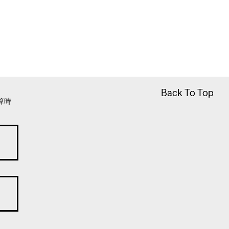
Back To Top
Back To Top
算時