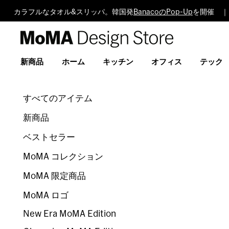
カラフルなタオル&スリッパ。韓国発
BanacoのPop-Up
を開催 ｜
MoMA
Design
Store
新商品
ホーム
キッチン
オフィス
テック
すべてのアイテム
新商品
ベストセラー
MoMA コレクション
MoMA 限定商品
MoMA ロゴ
New Era MoMA Edition