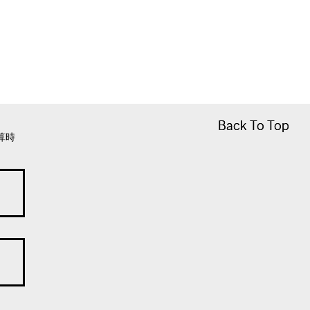
Back To Top
Back To Top
算時