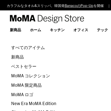
カラフルなタオル&スリッパ。韓国発
BanacoのPop-Up
を開催 ｜
MoMA
Design
Store
新商品
ホーム
キッチン
オフィス
テック
すべてのアイテム
新商品
ベストセラー
MoMA コレクション
MoMA 限定商品
MoMA ロゴ
New Era MoMA Edition