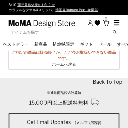
8/10
商品発送休業のお知らせ
カラフルなタオル&スリッパ。
韓国発Banaco Pop-Up開催
0
ベストセラー
新商品
MoMA限定
ギフト
セール
すべ
申し訳ございません。
ご指定の商品は販売終了か、ただ今お取扱いできない商品
です。
ホームへ戻る
Back To Top
※通常商品税込計算時
15,000円以上配送料無料
Get Email Updates
(メルマガ登録)