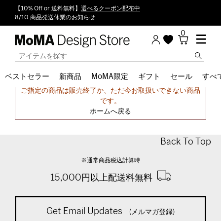
【10% Off or 送料無料】
選べるクーポン配布中
8/10
商品発送休業のお知らせ
0
ベストセラー
新商品
MoMA限定
ギフト
セール
すべ
申し訳ございません。
ご指定の商品は販売終了か、ただ今お取扱いできない商品
です。
ホームへ戻る
Back To Top
※通常商品税込計算時
15,000円以上配送料無料
Get Email Updates
(メルマガ登録)