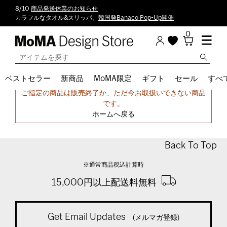
8/10
商品発送休業のお知らせ
カラフルなタオル&スリッパ。
韓国発Banaco Pop-Up開催
0
ベストセラー
新商品
MoMA限定
ギフト
セール
すべ
申し訳ございません。
ご指定の商品は販売終了か、ただ今お取扱いできない商品
です。
ホームへ戻る
Back To Top
※通常商品税込計算時
15,000円以上配送料無料
Get Email Updates
(メルマガ登録)