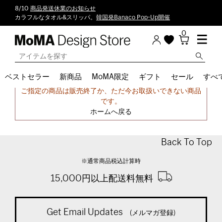
8/10
商品発送休業のお知らせ
カラフルなタオル&スリッパ。
韓国発Banaco Pop-Up開催
0
ベストセラー
新商品
MoMA限定
ギフト
セール
すべ
申し訳ございません。
ご指定の商品は販売終了か、ただ今お取扱いできない商品
です。
ホームへ戻る
Back To Top
※通常商品税込計算時
15,000円以上配送料無料
Get Email Updates
(メルマガ登録)