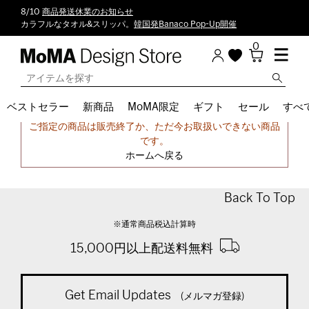
8/10
商品発送休業のお知らせ
カラフルなタオル&スリッパ。
韓国発Banaco Pop-Up開催
0
ベストセラー
新商品
MoMA限定
ギフト
セール
すべ
申し訳ございません。
ご指定の商品は販売終了か、ただ今お取扱いできない商品
です。
ホームへ戻る
Back To Top
※通常商品税込計算時
15,000円以上配送料無料
Get Email Updates
(メルマガ登録)