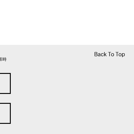
Back To Top
Back To Top
算時