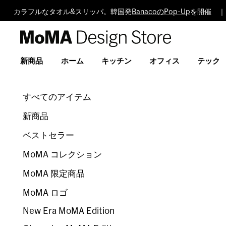
カラフルなタオル&スリッパ。韓国発
BanacoのPop-Up
を開催 ｜
MoMA
Design
Store
新商品
ホーム
キッチン
オフィス
テック
すべてのアイテム
新商品
ベストセラー
MoMA コレクション
MoMA 限定商品
MoMA ロゴ
New Era MoMA Edition