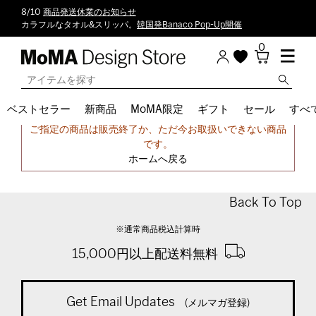
8/10
商品発送休業のお知らせ
カラフルなタオル&スリッパ。
韓国発Banaco Pop-Up開催
0
ベストセラー
新商品
MoMA限定
ギフト
セール
すべ
申し訳ございません。
ご指定の商品は販売終了か、ただ今お取扱いできない商品
です。
ホームへ戻る
Back To Top
※通常商品税込計算時
15,000円以上配送料無料
Get Email Updates
(メルマガ登録)