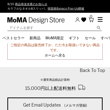
8/10
商品発送休業のお知らせ
カラフルなタオル&スリッパ。
韓国発Banaco Pop-Up開催
0
ベストセラー
新商品
MoMA限定
ギフト
セール
すべ
申し訳ございません。
ご指定の商品は販売終了か、ただ今お取扱いできない商品
です。
ホームへ戻る
Back To Top
※通常商品税込計算時
15,000円以上配送料無料
Get Email Updates
(メルマガ登録)