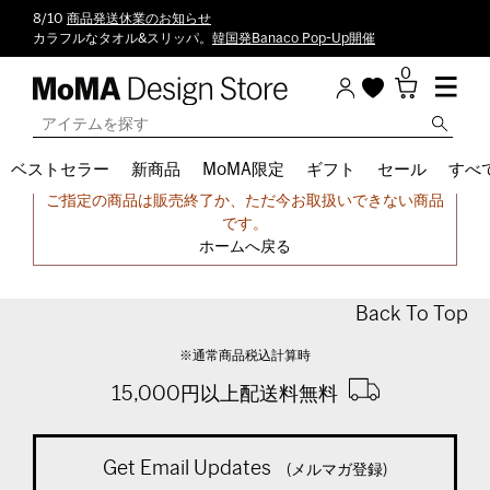
8/10
商品発送休業のお知らせ
カラフルなタオル&スリッパ。
韓国発Banaco Pop-Up開催
0
ベストセラー
新商品
MoMA限定
ギフト
セール
すべ
申し訳ございません。
ご指定の商品は販売終了か、ただ今お取扱いできない商品
です。
ホームへ戻る
Back To Top
※通常商品税込計算時
15,000円以上配送料無料
Get Email Updates
(メルマガ登録)